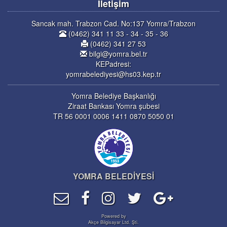
İletişim
Sancak mah. Trabzon Cad. No:137 Yomra/Trabzon
(0462) 341 11 33 - 34 - 35 - 36
(0462) 341 27 53
bilgi@yomra.bel.tr
KEPadresi:
yomrabelediyesi@hs03.kep.tr
Yomra Belediye Başkanlığı
Ziraat Bankası Yomra şubesi
TR 56 0001 0006 1411 0870 5050 01
YOMRA BELEDİYESİ
Powered by
Akçe Bilgisayar Ltd. Şti.