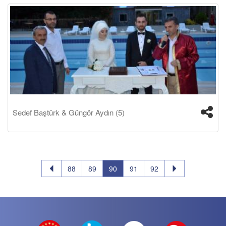
Sedef Baştürk & Güngör Aydın (5)
88
89
90
91
92