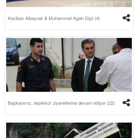
Keziban Albayrak & Muhammet Agah Dişli (4)
Başkanımız, teşekkür ziyaretlerine devam ediyor (22)