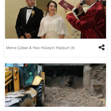
Merve Çoban & Hacı Hüseyin Yeşilyurt (4)