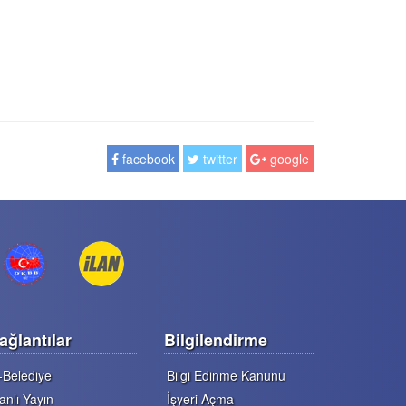
facebook
twitter
google
ağlantılar
Bilgilendirme
-Belediye
Bilgi Edinme Kanunu
anlı Yayın
İşyeri Açma