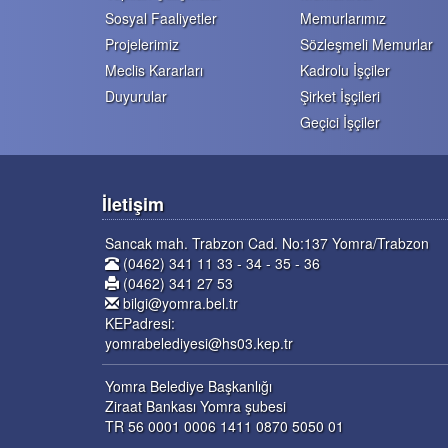
Sosyal Faaliyetler
Memurlarımız
Projelerimiz
Sözleşmeli Memurlar
Meclis Kararları
Kadrolu İşçiler
Duyurular
Şirket İşçileri
Geçici İşçiler
İletişim
Sancak mah. Trabzon Cad. No:137 Yomra/Trabzon
(0462) 341 11 33 - 34 - 35 - 36
(0462) 341 27 53
bilgi@yomra.bel.tr
KEPadresi:
yomrabelediyesi@hs03.kep.tr
Yomra Belediye Başkanlığı
Ziraat Bankası Yomra şubesi
TR 56 0001 0006 1411 0870 5050 01