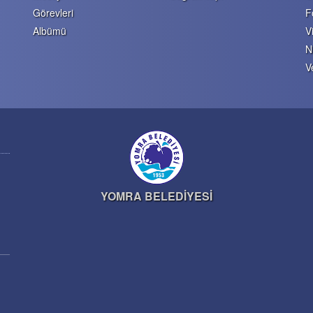
Görevleri
F
Albümü
V
N
V
YOMRA BELEDİYESİ