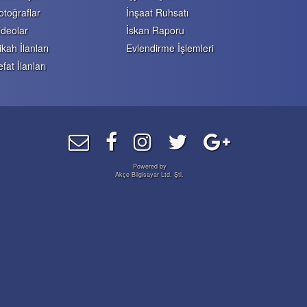
otoğraflar
İnşaat Ruhsatı
ideolar
İskan Raporu
ikah İlanları
Evlendirme İşlemleri
efat İlanları
Powered by
Akçe Bilgisayar Ltd. Şti.