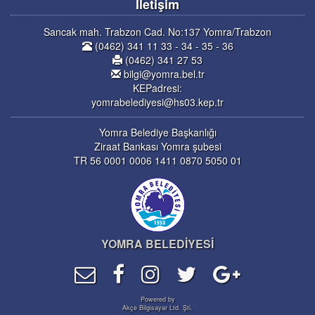
İletişim
Sancak mah. Trabzon Cad. No:137 Yomra/Trabzon
(0462) 341 11 33 - 34 - 35 - 36
(0462) 341 27 53
bilgi@yomra.bel.tr
KEPadresi:
yomrabelediyesi@hs03.kep.tr
Yomra Belediye Başkanlığı
Ziraat Bankası Yomra şubesi
TR 56 0001 0006 1411 0870 5050 01
YOMRA BELEDİYESİ
Powered by
Akçe Bilgisayar Ltd. Şti.