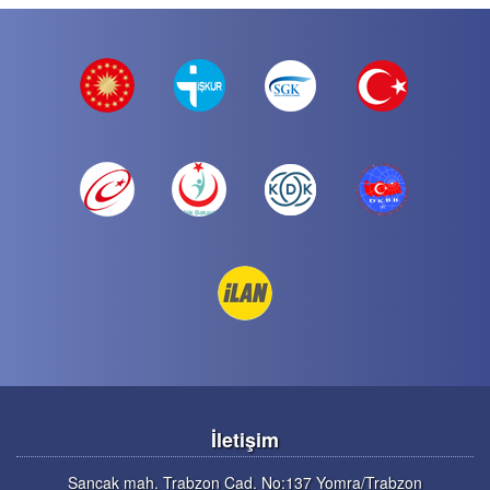
İletişim
Sancak mah. Trabzon Cad. No:137 Yomra/Trabzon