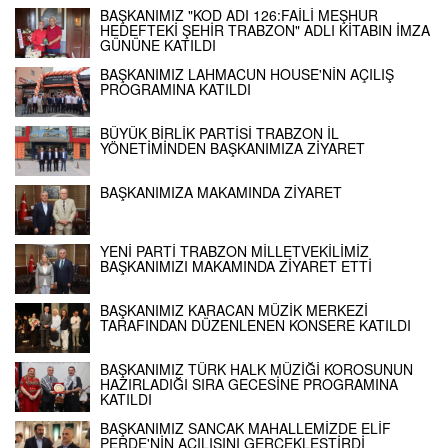
BAŞKANIMIZ "KOD ADI 126:FAİLİ MEŞHUR
HEDEFTEKİ ŞEHİR TRABZON" ADLI KİTABIN İMZA
GÜNÜNE KATILDI
BAŞKANIMIZ LAHMACUN HOUSE'NİN AÇILIŞ
PROGRAMINA KATILDI
BÜYÜK BİRLİK PARTİSİ TRABZON İL
YÖNETİMİNDEN BAŞKANIMIZA ZİYARET
BAŞKANIMIZA MAKAMINDA ZİYARET
YENİ PARTİ TRABZON MİLLETVEKİLİMİZ
BAŞKANIMIZI MAKAMINDA ZİYARET ETTİ
BAŞKANIMIZ KARACAN MÜZİK MERKEZİ
TARAFINDAN DÜZENLENEN KONSERE KATILDI
BAŞKANIMIZ TÜRK HALK MÜZİĞİ KOROSUNUN
HAZIRLADIĞI SIRA GECESİNE PROGRAMINA
KATILDI
BAŞKANIMIZ SANCAK MAHALLEMİZDE ELİF
PERDE'NİN AÇILIŞINI GERÇEKLEŞTİRDİ