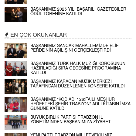
BAŞKANIMIZ 2025 YILI BAŞARILI GAZETECİLER
ÖDÜL TÖRENİNE KATILDI
EN ÇOK OKUNANLAR
BAŞKANIMIZ SANCAK MAHALLEMİZDE ELİF
PERDE'NİN AÇILIŞINI GERÇEKLEŞTİRDİ
BAŞKANIMIZ TÜRK HALK MÜZİĞİ KOROSUNUN
HAZIRLADIĞI SIRA GECESİNE PROGRAMINA
KATILDI
BAŞKANIMIZ KARACAN MÜZİK MERKEZİ
TARAFINDAN DÜZENLENEN KONSERE KATILDI
BAŞKANIMIZ "KOD ADI 126:FAİLİ MEŞHUR
HEDEFTEKİ ŞEHİR TRABZON" ADLI KİTABIN İMZA
GÜNÜNE KATILDI
BÜYÜK BİRLİK PARTİSİ TRABZON İL
YÖNETİMİNDEN BAŞKANIMIZA ZİYARET
YENİ PARTİ TRABZON MİLLETVEKİLİMİZ