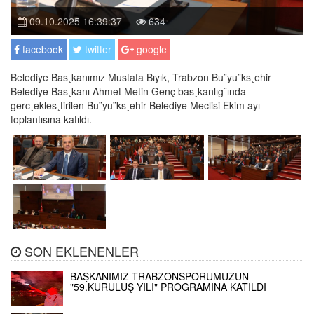
09.10.2025 16:39:37
634
facebook
twitter
google
Belediye Bas¸kanımız Mustafa Bıyık, Trabzon Bu¨yu¨ks¸ehir
Belediye Bas¸kanı Ahmet Metin Genç bas¸kanlıgˆında
gerc¸ekles¸tirilen Bu¨yu¨ks¸ehir Belediye Meclisi Ekim ayı
toplantısına katıldı.
SON EKLENENLER
BAŞKANIMIZ TRABZONSPORUMUZUN
"59.KURULUŞ YILI" PROGRAMINA KATILDI