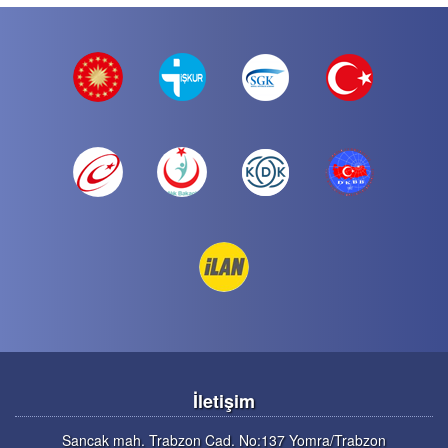
İletişim
Sancak mah. Trabzon Cad. No:137 Yomra/Trabzon